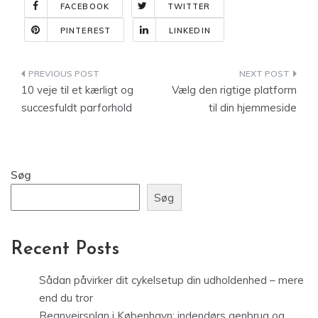
FACEBOOK
TWITTER
PINTEREST
LINKEDIN
Indlægsnavigation
10 veje til et kærligt og
Vælg den rigtige platform
succesfuldt parforhold
til din hjemmeside
Søg
Søg
Recent Posts
Sådan påvirker dit cykelsetup din udholdenhed – mere
end du tror
Regnvejrsplan i København: indendørs genbrug og