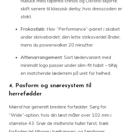
nubuck med tapered chinos og Oxford-skjorte;
skift senere til klassisk derby, hvis dresscoden er
strikt.
Frokostløb
: Hav “Performance”-parret i skabet
under skrivebordet; den lette strikoverdel ånder,
mens du powerwalker 20 minutter.
Aftenarrangement
: Sort lædervariant med
minimalt logo passer under slim-fit habit – tilføj
en matchende læderrem på uret for helhed.
4. Pasform og snøresystem til
herrefødder
Mænd har generelt bredere forfødder. Sørg for
“Wide”-option, hvis din læst måler over 102 mm i
størrelse 43. Snør de midterste huller først, træk
forfoden let tilbage i hælkappen, og færdiggør