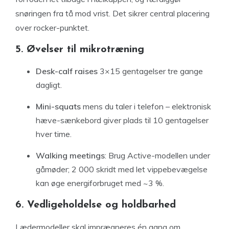
snøringen fra tå mod vrist. Det sikrer central placering
over rocker-punktet.
5. Øvelser til mikrotræning
Desk-calf raises
3×15 gentagelser tre gange
dagligt.
Mini-squats
mens du taler i telefon – elektronisk
hæve-sænkebord giver plads til 10 gentagelser
hver time.
Walking meetings
: Brug Active-modellen under
gåmøder; 2 000 skridt med let vippebevægelse
kan øge energiforbruget med ~3 %.
6. Vedligeholdelse og holdbarhed
Lædermodeller skal imprægneres én gang om