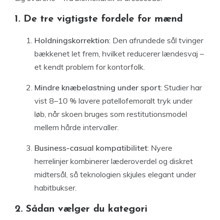
1. De tre vigtigste fordele for mænd
Holdningskorrektion
: Den afrundede sål tvinger
bækkenet let frem, hvilket reducerer lændesvaj –
et kendt problem for kontorfolk.
Mindre knæbelastning under sport
: Studier har
vist 8–10 % lavere patellofemoralt tryk under
løb, når skoen bruges som restitutionsmodel
mellem hårde intervaller.
Business-casual kompatibilitet
: Nyere
herrelinjer kombinerer læderoverdel og diskret
midtersål, så teknologien skjules elegant under
habitbukser.
2. Sådan vælger du kategori