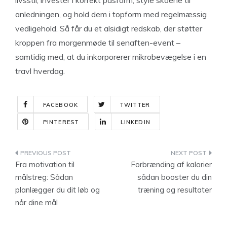
livsstil, investér i korrekt pasform, style skoene til
anledningen, og hold dem i topform med regelmæssig
vedligehold. Så får du et alsidigt redskab, der støtter
kroppen fra morgenmøde til senaften-event –
samtidig med, at du inkorporerer mikrobevægelse i en
travl hverdag.
FACEBOOK
TWITTER
PINTEREST
LINKEDIN
Indlægsnavigation
Fra motivation til
Forbrænding af kalorier
målstreg: Sådan
sådan booster du din
planlægger du dit løb og
træning og resultater
når dine mål