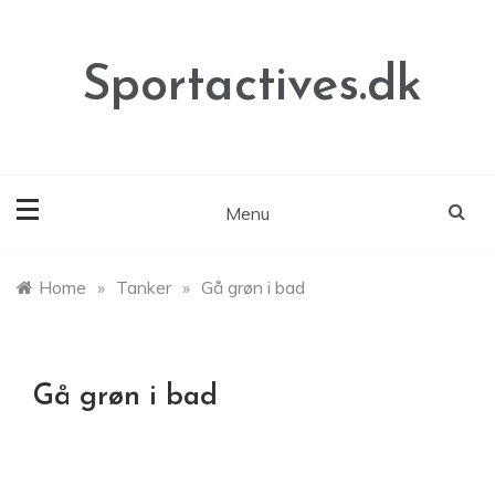
Skip
to
content
Sportactives.dk
Menu
Home
»
Tanker
»
Gå grøn i bad
Gå grøn i bad