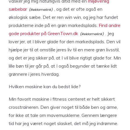
vasker jeg mig naturligvis altid med en
miljøvenlig
sæbebar
, og det er ofte også en
økologisk sæbe. Det er ren win win, og jeg har fundet
produkterne inde på en grøn markedsplads.
Find andre
gode produkter på GreenTown.dk
. Jeg
lover jer, at I bliver glade for den markedsplads. Den vil
hjælpe jer til at omstille jeres liv til en mere grøn livsstil,
og det er jeg sikker på, at I vil blive rigtigt glade for. Min
lille bøn til jer går på, at I også begynder at tænke lidt
grønnere i jeres hverdag.
Hvilken maskine kan du bedst lide?
Min favorit maskine i fitness centeret er helt sikkert
crosstraineren. Den giver noget til både ben og arme,
for ikke at tale om mavemusklerne. Gennem længere
tid har jeg været noget slasket, det må jeg indrømme.